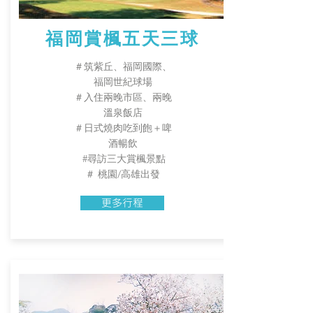
福岡賞楓五天三球
＃筑紫丘、福岡國際、
福岡世紀球場
​＃入住兩晚市區、兩晚
溫泉飯店
​＃日式燒肉吃到飽＋啤
酒暢飲
#尋訪三大賞楓景點
＃ 桃園/高雄出發
更多行程