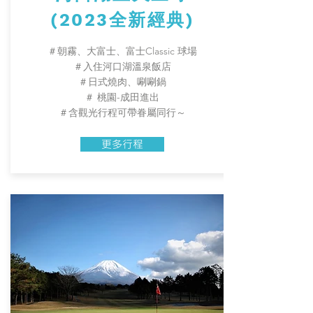
(2023全新經典)
＃朝霧、大富士、富士Classic 球場
​＃入住河口湖溫泉飯店
​＃日式燒肉、唰唰鍋
＃ 桃園-成田進出
＃含觀光行程可帶眷屬同行～
更多行程