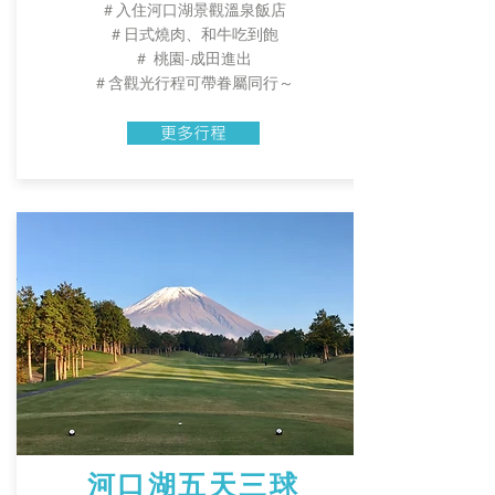
​＃入住河口湖景觀溫泉飯店
​＃日式燒肉、和牛吃到飽
＃ 桃園-成田進出
＃含觀光行程可帶眷屬同行～
更多行程
河口湖五天三球