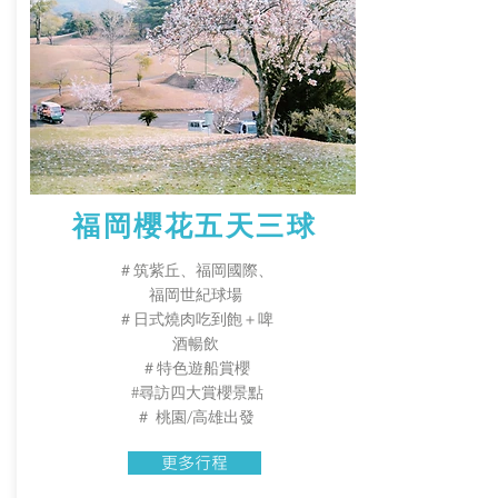
福岡櫻花五天三球
＃筑紫丘、福岡國際、
福岡世紀球場
​＃日式燒肉吃到飽＋啤
酒暢飲
​＃特色遊船賞櫻
#尋訪四大賞櫻景點
＃ 桃園/高雄出發
更多行程