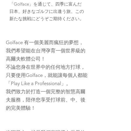
「Golface」を通じて、四季に富んだ
日本、好きなゴルフに出逢う旅、この
新たな挑戦にどうぞご期待ください。
Golface 有一個美麗而瘋狂的夢想，
我們希望能在台灣孕育一個世界級的
高爾夫軟體公司！
不論您身在世界中的任何地方打球，
只要使用Golface，就能讓每個人都能
「Play Like a Professional」。
我們致力於打造一個完整的智慧高爾
夫服務，陪伴您享受打球前、中、後
的完美體驗！