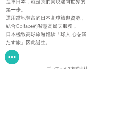
進軍日本，就是我們實現邁向世界的
第一步。
運用當地豐富的日本高球旅遊資源，
結合Golface的智慧高爾夫服務，
日本極致高球旅遊體驗「球人 心を満
たす旅」因此誕生。
ゴルフェイス株式会社
代表取締役社長
綠夾克運動事業股份有限公司
執行長